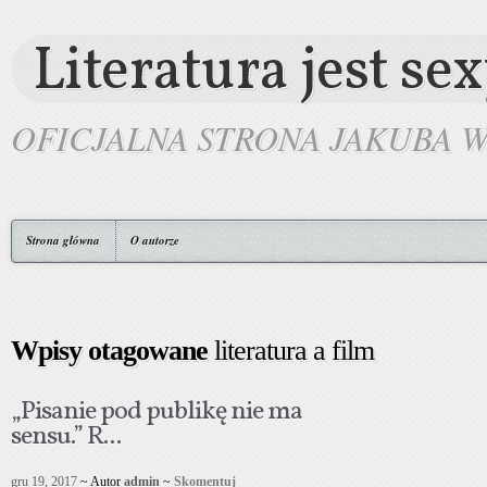
Literatura jest se
OFICJALNA STRONA JAKUBA 
Strona główna
O autorze
Wpisy otagowane
literatura a film
„Pisanie pod publikę nie ma
sensu.” R...
gru 19, 2017
~ Autor
admin
~
Skomentuj