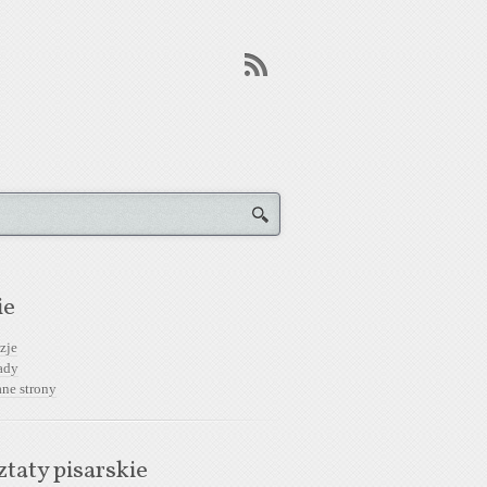
ie
zje
ady
ane strony
taty pisarskie