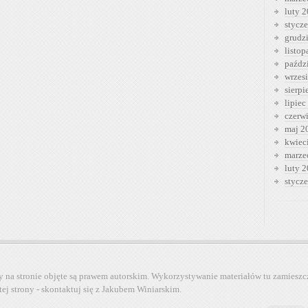
luty 
stycz
grudz
listo
paźdz
wrzes
sierp
lipiec
czerw
maj 2
kwiec
marze
luty 
stycz
y na stronie objęte są prawem autorskim. Wykorzystywanie materiałów tu zamieszc
tej strony - skontaktuj się z Jakubem Winiarskim.