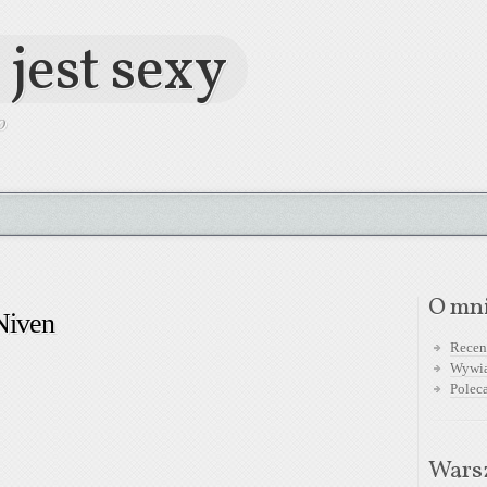
 jest sexy
O
O mn
Niven
Recen
Wywi
Polec
Warsz