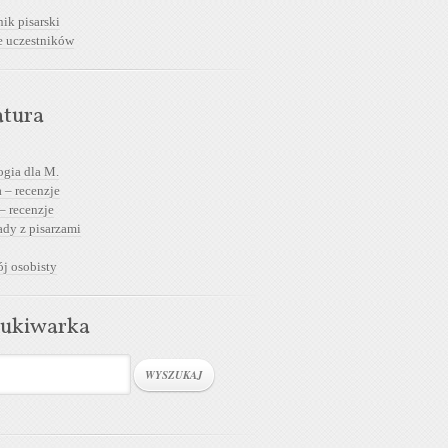
ik pisarski
e uczestników
atura
ogia dla M.
 – recenzje
– recenzje
dy z pisarzami
j osobisty
ukiwarka