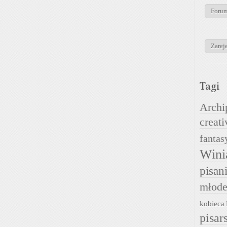
Foru
Zareje
Tagi
Archi
creati
fantas
Wini
pisan
młode
kobieca
pisar