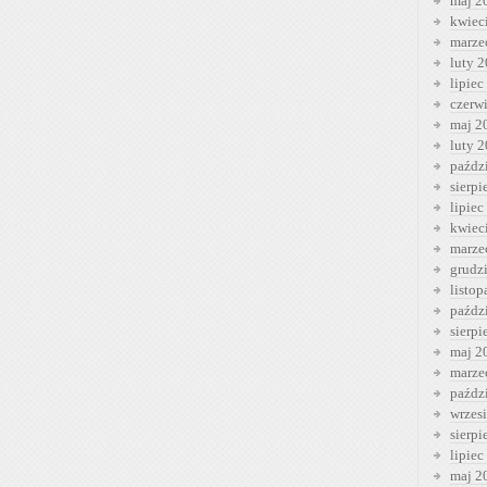
maj 2
kwiec
marze
luty 
lipiec
czerw
maj 2
luty 
paźdz
sierp
lipiec
kwiec
marze
grudz
listo
paźdz
sierp
maj 2
marze
paźdz
wrzes
sierp
lipiec
maj 2