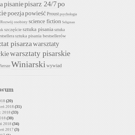
pisarz 24/7
pisanie
po
ia
zie
powieść
poezja
Proust
psychologia
science fiction
Rozwój osobisty
Seligman
sztuka pisania
szczęście
sztuka
uk
sztuka pisania bestsellerów
stsellera
tat pisarza
warsztaty
warsztaty pisarskie
ckie
Winiarski
wywiad
iersze
iwum
018
(20)
ień 2018
(31)
c 2018
(33)
2018
(30)
eń 2018
(34)
ień 2017
(3)