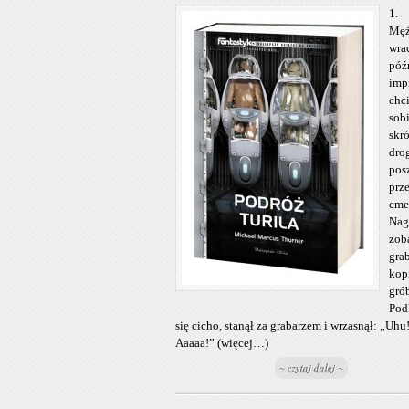
1.
Męż
wra
póź
imp
chci
sob
skr
dro
pos
prz
cme
Nag
zob
gra
kop
gró
Pod
się cicho, stanął za grabarzem i wrzasnął: „Uhu
Aaaaa!” (więcej…)
~ czytaj dalej ~