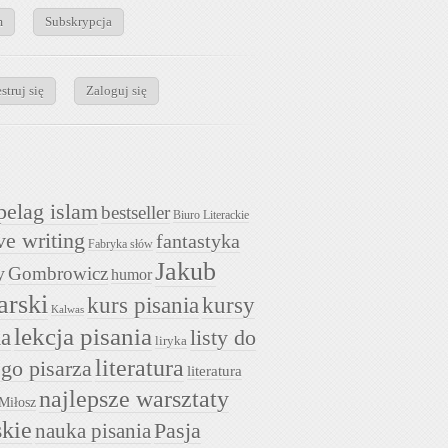
m
Subskrypcja
struj się
Zaloguj się
pelag islam
bestseller
Biuro Literackie
ve writing
fantastyka
Fabryka słów
Jakub
y
Gombrowicz
humor
arski
kurs pisania
kursy
Kalwas
lekcja pisania
ia
listy do
liryka
literatura
go pisarza
literatura
najlepsze warsztaty
Miłosz
skie
nauka pisania
Pasja