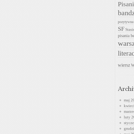
Pisan
band
pozytywna
SF
Stasi
pisania be
warsz
litera
wiersz
W
Arch
maj 2
kwiec
marze
luty 
stycz
grudz