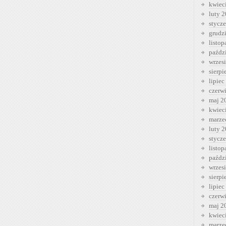
kwiec
luty 
stycz
grudz
listo
paźdz
wrzes
sierp
lipiec
czerw
maj 2
kwiec
marze
luty 
stycz
listo
paźdz
wrzes
sierp
lipiec
czerw
maj 2
kwiec
marze