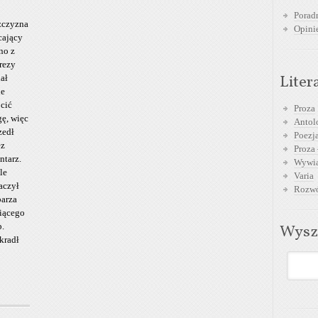
Poradn
czyzna
Opini
cający
no z
rezy
Liter
ał
ie
ócić
Proza
gę, więc
Antol
zedł
Poezja
ez
Proza 
ntarz.
Wywia
le
Varia
aczył
Rozwó
barza
iącego
b.
Wysz
kradł
!