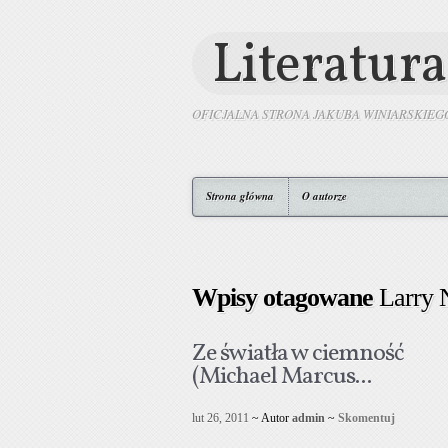
Literatura
OFICJALNA STRONA JAKUBA WINIARSKIEG
Strona główna
O autorze
Wpisy otagowane
Larry 
Ze światła w ciemność
(Michael Marcus...
lut 26, 2011
~ Autor
admin
~
Skomentuj