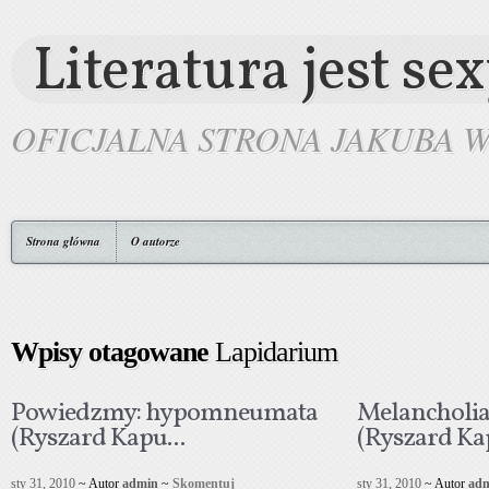
Literatura jest se
OFICJALNA STRONA JAKUBA 
Strona główna
O autorze
Wpisy otagowane
Lapidarium
Powiedzmy: hypomneumata
Melancholia
(Ryszard Kapu...
(Ryszard Kap
sty 31, 2010
~ Autor
admin
~
Skomentuj
sty 31, 2010
~ Autor
ad