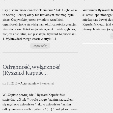
Czy pisanie może cokolwiek zmienić? Tak. Głęboko w
Wizerunek Ryszarda K
to wierzę. Bez tej wiary nie umiałbym, nie mógłbym
sukcesu, spełnionego 
pisać. Oczywiście jestem świadom wszelkich
międzynarodowej sław
ograniczeń, jakie stawiają nam okoliczności, sytuacja,
Kapuścińskiego, jaki w
historia i czas. Toteż moja wiara, aczkolwiek głęboka,
pisanych wierszy. (wi
nie jest absolutna, nie jest ślepa. Ryszard Kapuściński
~
1. Wybrzydzał swego czasu w artyk [...]
~ czytaj dalej ~
Odrębność, wyłączność
(Ryszard Kapuśc...
sty 31, 2010
~ Autor
admin
~
Skomentuj
W „Zapisie pewnej idei” Ryszard Kapuściński
stwierdza: „O tak // trwało długo / zanim nauczyłem
się myśleć o człowieku / jako o człowieku / zanim
odkryłem ten sposób myślenia / (…) / i odtąd zacząłem