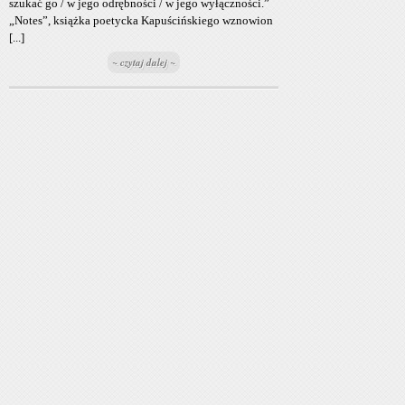
szukać go / w jego odrębności / w jego wyłączności.”
„Notes”, książka poetycka Kapuścińskiego wznowion
[...]
~ czytaj dalej ~