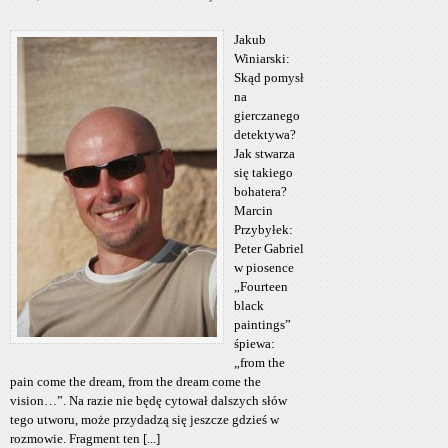
Jakub
Winiarski:
Skąd pomysł
na
gierczanego
detektywa?
Jak stwarza
się takiego
bohatera?
Marcin
Przybyłek:
Peter Gabriel
w piosence
„Fourteen
black
paintings”
śpiewa:
„from the
pain come the dream, from the dream come the
vision…”. Na razie nie będę cytował dalszych słów
tego utworu, może przydadzą się jeszcze gdzieś w
rozmowie. Fragment ten [...]