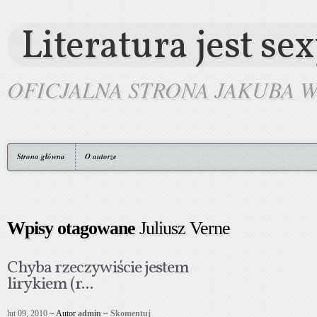
Literatura jest se
OFICJALNA STRONA JAKUBA 
Strona główna
O autorze
Wpisy otagowane
Juliusz Verne
Chyba rzeczywiście jestem
lirykiem (r...
lut 09, 2010
~ Autor
admin
~
Skomentuj