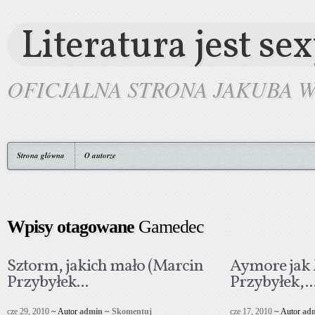
Literatura jest se
OFICJALNA STRONA JAKUBA 
Strona główna
O autorze
Wpisy otagowane
Gamedec
Sztorm, jakich mało (Marcin
Aymore jak
Przybyłek...
Przybyłek,..
cze 29, 2010
~ Autor
admin
~
Skomentuj
cze 17, 2010
~ Autor
ad