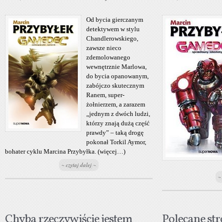
Od bycia gierczanym
detektywem w stylu
Chandlerowskiego,
zawsze nieco
zdemolowanego
wewnętrznie Marlowa,
do bycia opanowanym,
zabójczo skutecznym
Ranem, super-
żołnierzem, a zarazem
„jednym z dwóch ludzi,
którzy znają dużą część
prawdy” – taką drogę
pokonał Torkil Aymor,
bohater cyklu Marcina Przybyłka. (więcej…)
~ czytaj dalej ~
~
Chyba rzeczywiście jestem
Polecane st