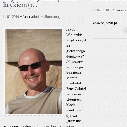
lirykiem (r...
lut 02, 2010
~ Autor
adm
lut 09, 2010
~ Autor
admin
~
Skomentuj
www.pajacyk.pl
Jakub
~
Winiarski:
Skąd pomysł
na
gierczanego
detektywa?
Jak stwarza
się takiego
bohatera?
Marcin
Przybyłek:
Peter Gabriel
w piosence
„Fourteen
black
paintings”
śpiewa:
„from the
pain come the dream, from the dream come the