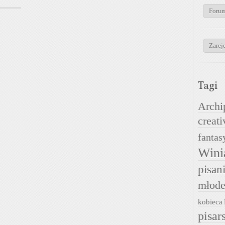
Foru
Zareje
Tagi
Archi
creati
fantas
Wini
pisan
młode
kobieca
pisar