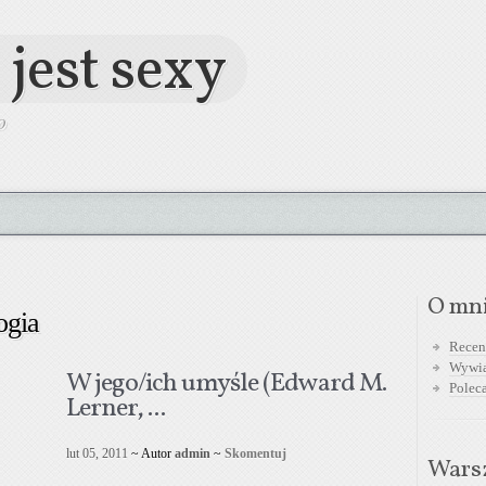
 jest sexy
O
O mn
ogia
Recen
Wywi
W jego/ich umyśle (Edward M.
Polec
Lerner, ...
lut 05, 2011
~ Autor
admin
~
Skomentuj
Warsz