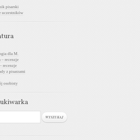
ik pisarski
e uczestników
atura
ogia dla M.
 – recenzje
– recenzje
dy z pisarzami
j osobisty
ukiwarka