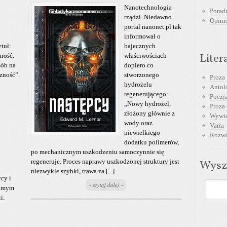
Nanotechnologia
Poradn
rządzi. Niedawno
Opini
portal nanonet.pl tak
informował o
ytuł:
bajecznych
Liter
arość.
właściwościach
ób na
dopiero co
zność”.
stworzonego
Proza
hydrożelu
Antol
regenerującego:
Poezja
„Nowy hydrożel,
Proza 
złożony głównie z
Wywia
wody oraz
Varia
niewielkiego
Rozwó
dodatku polimerów,
po mechanicznym uszkodzeniu samoczynnie się
regeneruje. Proces naprawy uszkodzonej struktury jest
Wysz
niezwykle szybki, trawa za [...]
cy i
~ czytaj dalej ~
samym
i: