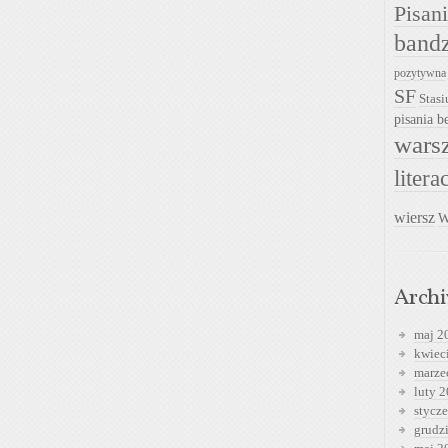
Pisan
band
pozytywna
SF
Stasi
pisania be
warsz
litera
wiersz
W
Arch
maj 2
kwiec
marze
luty 
stycz
grudz