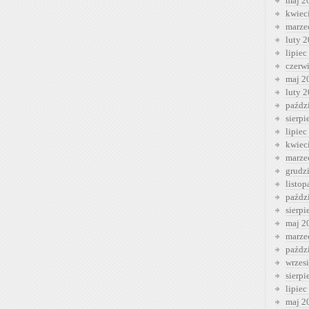
maj 2
kwiec
marze
luty 
lipiec
czerw
maj 2
luty 
paźdz
sierp
lipiec
kwiec
marze
grudz
listo
paźdz
sierp
maj 2
marze
paźdz
wrzes
sierp
lipiec
maj 2