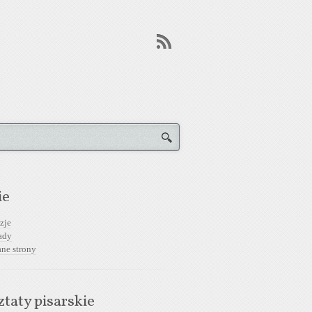
ie
zje
ady
ane strony
taty pisarskie