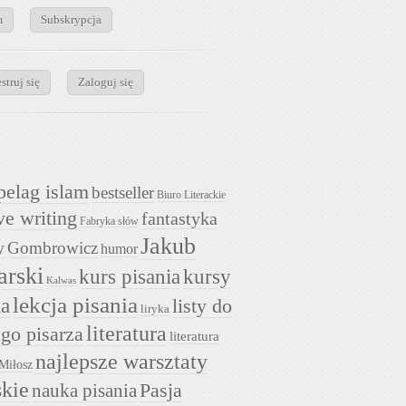
m
Subskrypcja
struj się
Zaloguj się
pelag islam
bestseller
Biuro Literackie
ve writing
fantastyka
Fabryka słów
Jakub
y
Gombrowicz
humor
arski
kurs pisania
kursy
Kalwas
lekcja pisania
ia
listy do
liryka
literatura
go pisarza
literatura
najlepsze warsztaty
Miłosz
skie
nauka pisania
Pasja