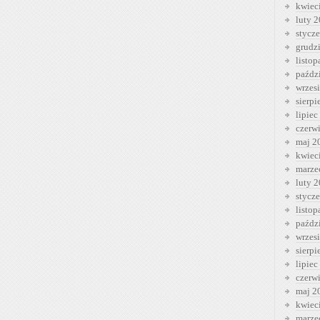
kwiec
luty 
stycz
grudz
listo
paźdz
wrzes
sierp
lipiec
czerw
maj 2
kwiec
marze
luty 
stycz
listo
paźdz
wrzes
sierp
lipiec
czerw
maj 2
kwiec
marze