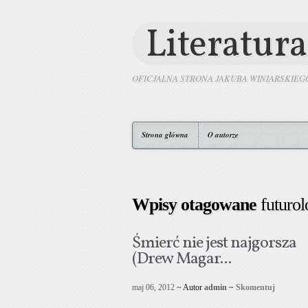
Literatura
OFICJALNA STRONA JAKUBA WINIARSKIEG
Strona główna
O autorze
Wpisy otagowane
futurol
Śmierć nie jest najgorsza
(Drew Magar...
maj 06, 2012
~ Autor
admin
~
Skomentuj