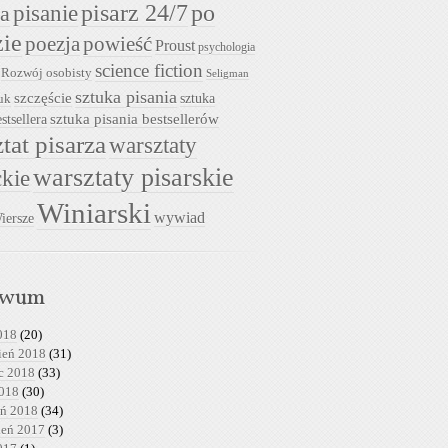
pisarz 24/7
pisanie
po
ia
zie
powieść
poezja
Proust
psychologia
science fiction
Rozwój osobisty
Seligman
sztuka pisania
szczęście
sztuka
uk
sztuka pisania bestsellerów
stsellera
tat pisarza
warsztaty
warsztaty pisarskie
ckie
Winiarski
wywiad
iersze
iwum
018
(20)
ień 2018
(31)
c 2018
(33)
2018
(30)
eń 2018
(34)
ień 2017
(3)