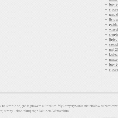
luty 
stycz
grudz
listo
paźdz
wrzes
sierp
lipiec
czerw
maj 2
kwiec
marze
luty 
stycz
y na stronie objęte są prawem autorskim. Wykorzystywanie materiałów tu zamieszc
tej strony - skontaktuj się z Jakubem Winiarskim.