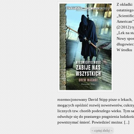
Z okładki
ostatniego
„Scientific
American”
(2/2012) t
„Lek na st
Nowy spos
długowiec
W środku
rozemocjonowany David Stipp pisze o lekach,
mogących opóźnić rozwój nowotworów, cukrzy
licznych tzw. chorób podeszłego wieku. Tym 
odwołuje się do prastarego pragnienia ludzkośc
powstrzymać śmierć. Powiedzieć można: [...]
~ czytaj dalej ~