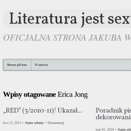
Literatura jest se
OFICJALNA STRONA JAKUBA 
Strona główna
O autorze
Wpisy otagowane
Erica Jong
„RED” (3/2010-11)! Ukazał...
Poradnik pis
dekorowania
kwi 13, 2011
~ Autor
admin
~
Skomentuj
mar 01, 2010
~ Autor
ad