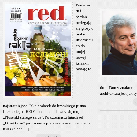
Ponieważ
tu i
ówdzie
rozlegają
się głosy o
braku
informacji
co do
mojej
nowej
książki,
podaję te
dom. Domy znakomicie
architektura jest jak s
~
najistotniejsze. Jako dodatek do brzeskiego pisma
literackiego „RED” na dniach ukazały się moje
„Piosenki starego serca”. Po czternastu latach od
„Obiektywu” jest to moja pierwsza, a w sumie trzecia
książka poe [...]