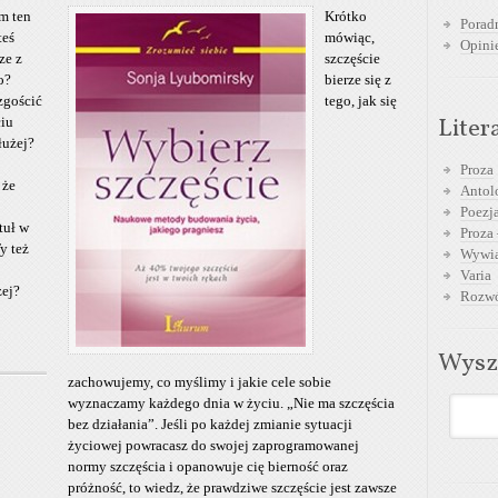
m ten
Krótko
Poradn
teś
mówiąc,
Opini
ze z
szczęście
o?
bierze się z
zgościć
tego, jak się
Liter
ciu
łużej?
Proza
 że
Antol
Poezja
tuł w
Proza 
y też
Wywia
Varia
zej?
Rozwó
Wysz
zachowujemy, co myślimy i jakie cele sobie
wyznaczamy każdego dnia w życiu. „Nie ma szczęścia
bez działania”. Jeśli po każdej zmianie sytuacji
życiowej powracasz do swojej zaprogramowanej
normy szczęścia i opanowuje cię bierność oraz
próżność, to wiedz, że prawdziwe szczęście jest zawsze