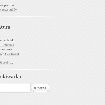
ik pisarski
e uczestników
atura
ogia dla M.
 – recenzje
– recenzje
dy z pisarzami
j osobisty
ukiwarka