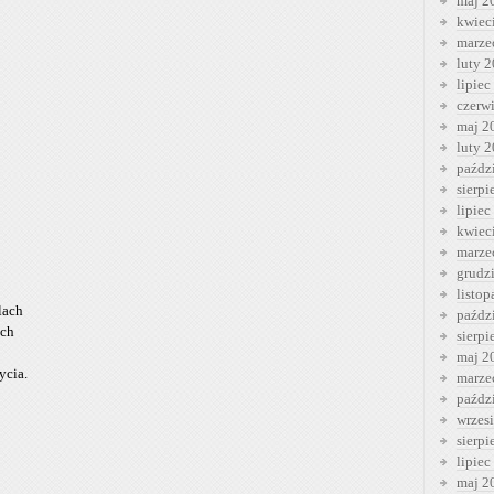
maj 2
kwiec
marze
luty 
lipiec
czerw
maj 2
luty 
paźdz
sierp
lipiec
kwiec
marze
grudz
listo
lach
paźdz
ich
sierp
maj 2
ycia.
marze
paźdz
wrzes
sierp
lipiec
maj 2