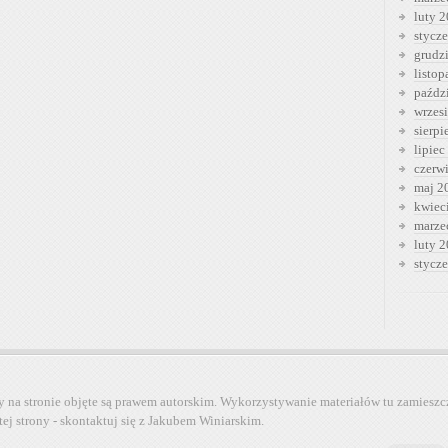
luty 
stycz
grudz
listo
paźdz
wrzes
sierp
lipiec
czerw
maj 2
kwiec
marze
luty 
stycz
y na stronie objęte są prawem autorskim. Wykorzystywanie materiałów tu zamieszc
tej strony - skontaktuj się z Jakubem Winiarskim.