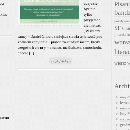
Pisan
otr
zdaje się
być nie
band
tkim
tylko
przyjemne,
pozytywna
ale i łatwe.
SF
Stasi
„W rzeczy
pisania be
samej – Daniel Gilbert z miejsca stawia tę łatwość pod
warsz
znakiem zapytania – prawie za każdym razem, kiedy
czegoś c h c e m y – awansu, małżeństwa, samochodu,
litera
cheese [...]
~ czytaj dalej ~
wiersz
W
:
Arch
maj 2
kwiec
marze
luty 
 zatem
stycz
grudz