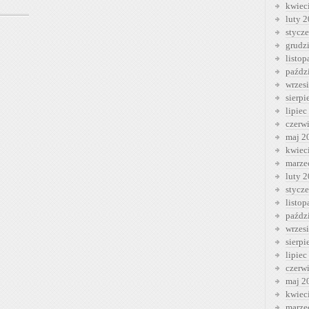
kwiec
luty 
stycz
grudz
listo
paźdz
wrzes
sierp
lipiec
czerw
maj 2
kwiec
marze
luty 
stycz
listo
paźdz
wrzes
sierp
lipiec
czerw
maj 2
kwiec
marze