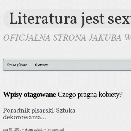
Literatura jest se
OFICJALNA STRONA JAKUBA 
Strona główna
O autorze
Wpisy otagowane
Czego pragną kobiety?
Poradnik pisarski: Sztuka
dekorowania...
mar 01, 2010
~ Autor
admin
~
Skomentuj