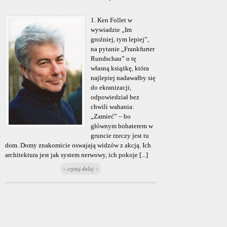
1. Ken Follet w
wywiadzie „Im
groźniej, tym lepiej”,
na pytanie „Frankfurter
Rundschau” o tę
własną książkę, która
najlepiej nadawałby się
do ekranizacji,
odpowiedział bez
chwili wahania:
„Zamieć” – bo
głównym bohaterem w
gruncie rzeczy jest tu
dom. Domy znakomicie oswajają widzów z akcją. Ich
architektura jest jak system nerwowy, ich pokoje [...]
~ czytaj dalej ~