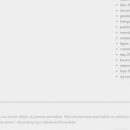
luty 
stycz
grudz
listo
paźdz
wrzes
sierp
lipiec
czerw
maj 2
kwiec
marze
luty 
stycz
y na stronie objęte są prawem autorskim. Wykorzystywanie materiałów tu zamieszc
tej strony - skontaktuj się z Jakubem Winiarskim.