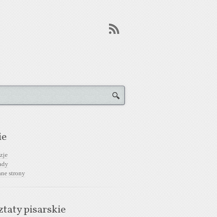
ie
zje
ady
ane strony
taty pisarskie