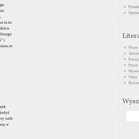
waga
Poradn
hia
Opini
,
ka m.in.
dzica
Liter
tliwego
a” i
asza ze
Proza
Antol
Poezja
Proza 
Wywia
Varia
Rozwó
Wysz
ątek
iedyś:
very with
iszę w