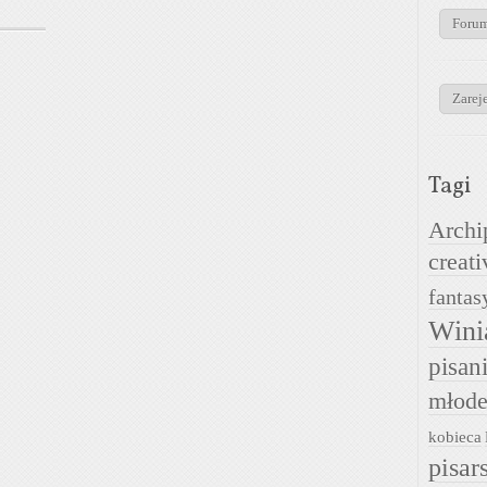
Foru
Zareje
Tagi
Archi
creati
fantas
Wini
pisan
młode
kobieca
pisar