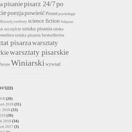
pisarz 24/7
pisanie
po
ia
zie
powieść
poezja
Proust
psychologia
science fiction
Rozwój osobisty
Seligman
sztuka pisania
szczęście
sztuka
uk
sztuka pisania bestsellerów
stsellera
tat pisarza
warsztaty
warsztaty pisarskie
ckie
Winiarski
wywiad
iersze
iwum
018
(20)
ień 2018
(31)
c 2018
(33)
2018
(30)
eń 2018
(34)
ień 2017
(3)