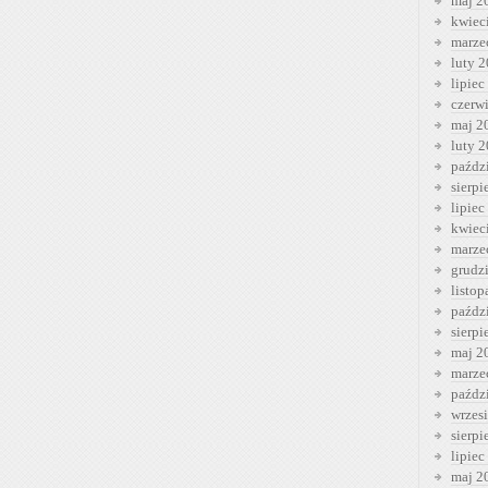
maj 2
kwiec
marze
luty 
lipiec
czerw
maj 2
luty 
paźdz
sierp
lipiec
kwiec
marze
grudz
listo
paźdz
sierp
maj 2
marze
paźdz
wrzes
sierp
lipiec
maj 2