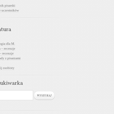
ik pisarski
e uczestników
atura
ogia dla M.
 – recenzje
– recenzje
dy z pisarzami
j osobisty
ukiwarka