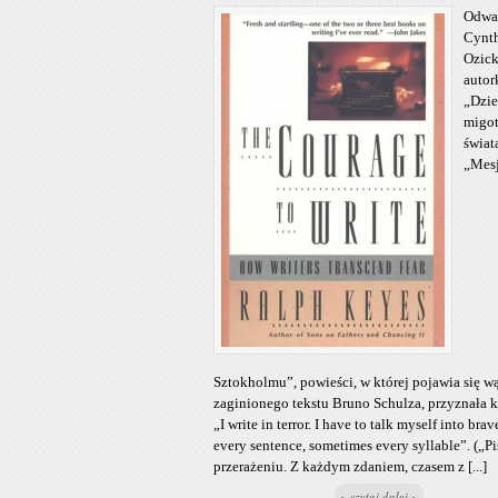
Od
Cynt
Ozick
autor
„Dzie
migo
świat
„Mesj
Sztokholmu”, powieści, w której pojawia się w
zaginionego tekstu Bruno Schulza, przyznała k
„I write in terror. I have to talk myself into bra
every sentence, sometimes every syllable”. („P
przerażeniu. Z każdym zdaniem, czasem z [...]
~ czytaj dalej ~