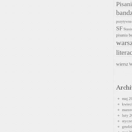
Pisan
band
pozytywna
SF
Stasi
pisania be
warsz
litera
wiersz
W
Arch
maj 2
kwiec
marze
luty 
stycz
grudz