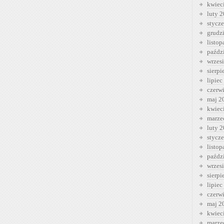
kwiec
luty 
stycz
grudz
listo
paźdz
wrzes
sierp
lipiec
czerw
maj 2
kwiec
marze
luty 
stycz
listo
paźdz
wrzes
sierp
lipiec
czerw
maj 2
kwiec
marze