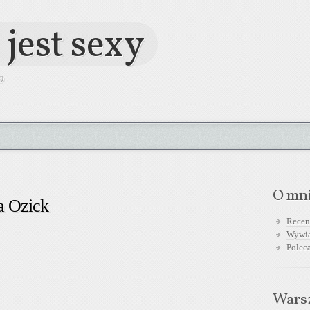
 jest sexy
O
O mn
a Ozick
Recen
Wywi
Polec
Warsz