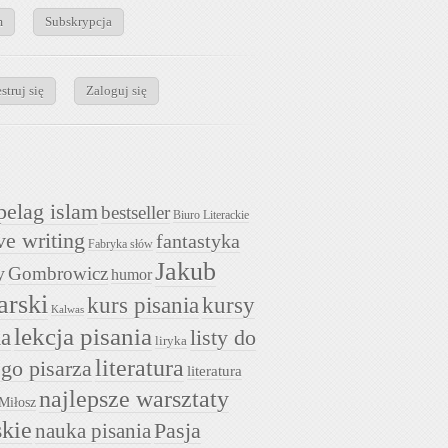
m
Subskrypcja
struj się
Zaloguj się
pelag islam
bestseller
Biuro Literackie
ve writing
fantastyka
Fabryka słów
Jakub
y
Gombrowicz
humor
arski
kurs pisania
kursy
Kalwas
lekcja pisania
ia
listy do
liryka
literatura
go pisarza
literatura
najlepsze warsztaty
Miłosz
skie
nauka pisania
Pasja