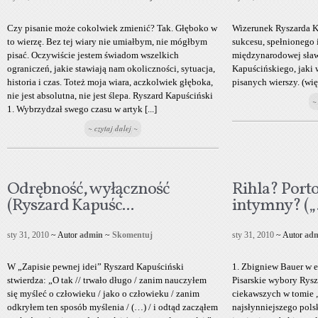
Czy pisanie może cokolwiek zmienić? Tak. Głęboko w
Wizerunek Ryszarda K
to wierzę. Bez tej wiary nie umiałbym, nie mógłbym
sukcesu, spełnionego 
pisać. Oczywiście jestem świadom wszelkich
międzynarodowej sław
ograniczeń, jakie stawiają nam okoliczności, sytuacja,
Kapuścińskiego, jaki w
historia i czas. Toteż moja wiara, aczkolwiek głęboka,
pisanych wierszy. (wi
nie jest absolutna, nie jest ślepa. Ryszard Kapuściński
~
1. Wybrzydzał swego czasu w artyk [...]
~ czytaj dalej ~
Odrębność, wyłączność
Rihla? Port
(Ryszard Kapuśc...
intymny? („.
sty 31, 2010
~ Autor
admin
~
Skomentuj
sty 31, 2010
~ Autor
ad
W „Zapisie pewnej idei” Ryszard Kapuściński
1. Zbigniew Bauer w e
stwierdza: „O tak // trwało długo / zanim nauczyłem
Pisarskie wybory Rys
się myśleć o człowieku / jako o człowieku / zanim
ciekawszych w tomie 
odkryłem ten sposób myślenia / (…) / i odtąd zacząłem
najsłynniejszego pols