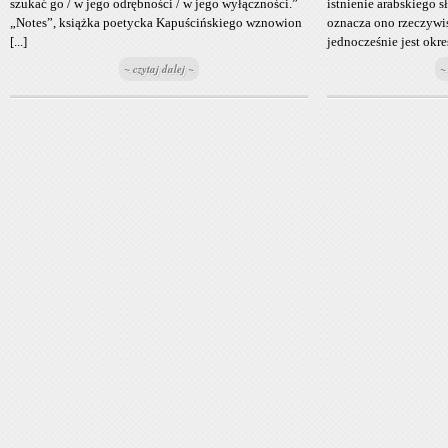
szukać go / w jego odrębności / w jego wyłączności.”
istnienie arabskiego s
„Notes”, książka poetycka Kapuścińskiego wznowion
oznacza ono rzeczywis
[...]
jednocześnie jest okre
~ czytaj dalej ~
~