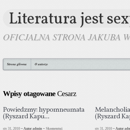
Literatura jest se
OFICJALNA STRONA JAKUBA 
Strona główna
O autorze
Wpisy otagowane
Cesarz
Powiedzmy: hypomneumata
Melancholia
(Ryszard Kapu...
(Ryszard Kap
sty 31, 2010
~ Autor
admin
~
Skomentuj
sty 31, 2010
~ Autor
ad