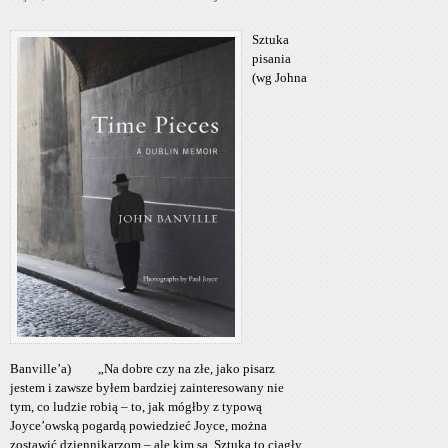
Sztuka
pisania
(wg Johna
Banville’a) „Na dobre czy na złe, jako pisarz
jestem i zawsze byłem bardziej zainteresowany nie
tym, co ludzie robią – to, jak mógłby z typową
Joyce’owską pogardą powiedzieć Joyce, można
zostawić dziennikarzom – ale kim są. Sztuka to ciągły